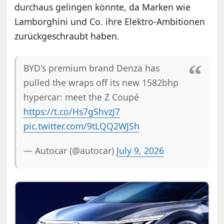
durchaus gelingen könnte, da Marken wie
Lamborghini und Co. ihre Elektro-Ambitionen
zurückgeschraubt haben.
BYD's premium brand Denza has
pulled the wraps off its new 1582bhp
hypercar: meet the Z Coupé
https://t.co/Hs7gShvzJ7
pic.twitter.com/9tLQQ2WJSh
— Autocar (@autocar)
July 9, 2026