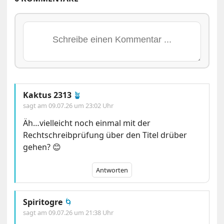
Kaktus 2313
🪴
sagt am
09.07.26 um 23:02 Uhr
Äh…vielleicht noch einmal mit der
Rechtschreibprüfung über den Titel drüber
gehen? 😊
Antworten
Spiritogre
🌀
sagt am
09.07.26 um 21:38 Uhr