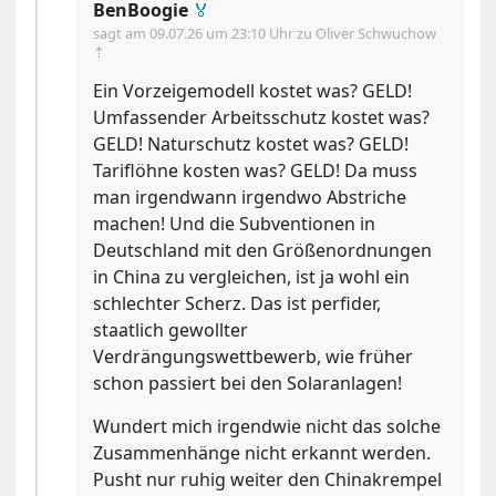
BenBoogie
🏅
sagt am
09.07.26 um 23:10 Uhr
zu Oliver Schwuchow
⇡
Ein Vorzeigemodell kostet was? GELD!
Umfassender Arbeitsschutz kostet was?
GELD! Naturschutz kostet was? GELD!
Tariflöhne kosten was? GELD! Da muss
man irgendwann irgendwo Abstriche
machen! Und die Subventionen in
Deutschland mit den Größenordnungen
in China zu vergleichen, ist ja wohl ein
schlechter Scherz. Das ist perfider,
staatlich gewollter
Verdrängungswettbewerb, wie früher
schon passiert bei den Solaranlagen!
Wundert mich irgendwie nicht das solche
Zusammenhänge nicht erkannt werden.
Pusht nur ruhig weiter den Chinakrempel