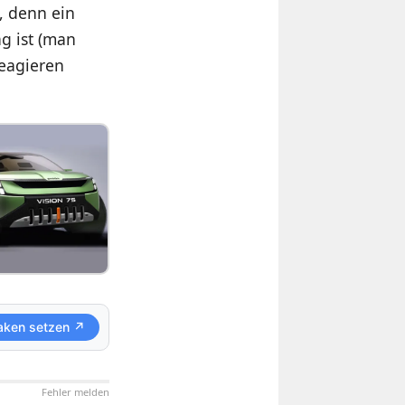
, denn ein
ag ist (man
reagieren
aken setzen ↗
Fehler melden