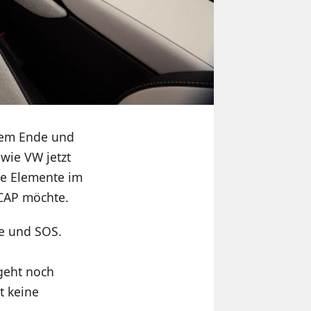
dem Ende und
wie VW jetzt
se Elemente im
CAP möchte.
pe und SOS.
 geht noch
t keine