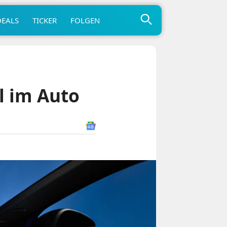
DEALS
TICKER
FOLGEN
l im Auto