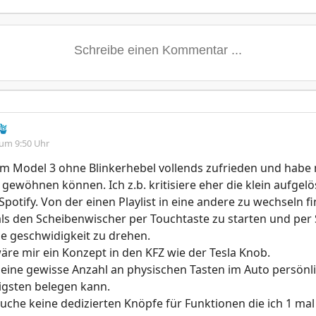
🪴
 um 9:50 Uhr
em Model 3 ohne Blinkerhebel vollends zufrieden und habe
 gewöhnen können. Ich z.b. kritisiere eher die klein aufgel
Spotify. Von der einen Playlist in eine andere zu wechseln fi
als den Scheibenwischer per Touchtaste zu starten und per S
ige geschwidigkeit zu drehen.
äre mir ein Konzept in den KFZ wie der Tesla Knob.
eine gewisse Anzahl an physischen Tasten im Auto persönl
tigsten belegen kann.
auche keine dedizierten Knöpfe für Funktionen die ich 1 ma