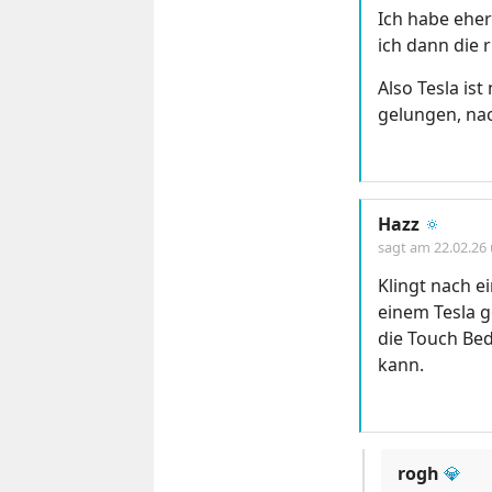
Ich habe eher
ich dann die 
Also Tesla ist
gelungen, na
Hazz
🔅
sagt am
22.02.26
Klingt nach e
einem Tesla g
die Touch Bed
kann.
rogh
💎