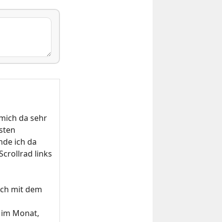
 mich da sehr
östen
nde ich da
crollrad links
ich mit dem
l im Monat,