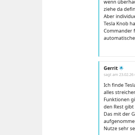
wenn überhaup
ziehe da defin
Aber individu
Tesla Knob ha
Commander fü
automatische
Gerrit
🌟
sagt am
23.02.26
Ich finde Tes
alles streich
Funktionen gi
den Rest gibt
Das mit der G
aufgenommen 
Nutze sehr se