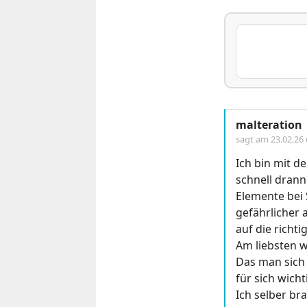
malteration
sagt am
23.02.26
Ich bin mit d
schnell drann
Elemente bei 
gefährlicher 
auf die richt
Am liebsten w
Das man sich 
für sich wich
Ich selber br