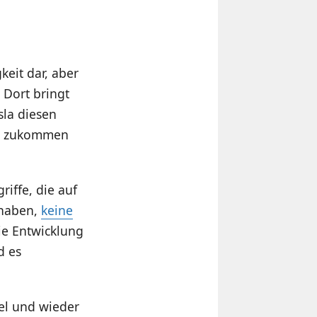
keit dar, aber
 Dort bringt
sla diesen
sla zukommen
riffe, die auf
 haben,
keine
ie Entwicklung
d es
el und wieder