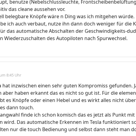
t, benutze (Nebelschlussleuchte, Frontscheibenbelüftung,
itiv das cleane aussehen vor.
ell belegbare Knöpfe wäre n Ding was ich mitgehen würde.
be ich auch verbaut, nutze ihn dann doch weniger für die 
r das automatische Abschalten der Geschwindigkeits-dud
n Wiederzuschalten des Autopiloten nach Spurwechsel.
 um 8:45 Uhr
la hat inzwischen einen sehr guten Kompromiss gefunden. Ja
en aber haben erkannt das es nicht so gut ist. Für die eleme
bt es Knöpfe oder einen Hebel und es wirkt alles nicht über
 es dann touch.
angwahl finde ich schon komisch das es jetzt als Punkt mit
wird. Das automatische Erkennen im Tesla funktioniert sc
lten nur die touch Bedienung und selbst dann steht man d