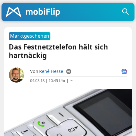
Marktgeschehen
Das Festnetztelefon hält sich
hartnäckig
Von
René Hesse
04.03.18 | 10:45 Uhr
|
⋯