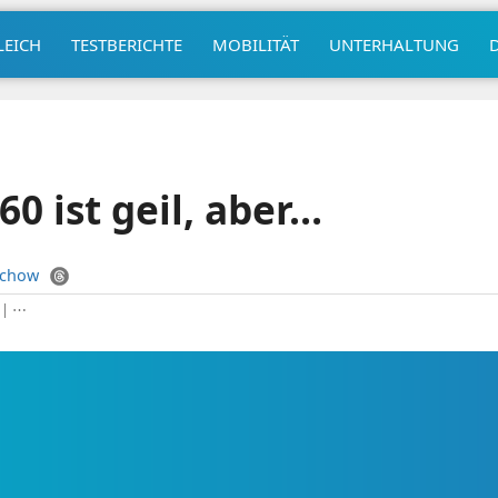
LEICH
TESTBERICHTE
MOBILITÄT
UNTERHALTUNG
0 ist geil, aber…
uchow
|
⋯