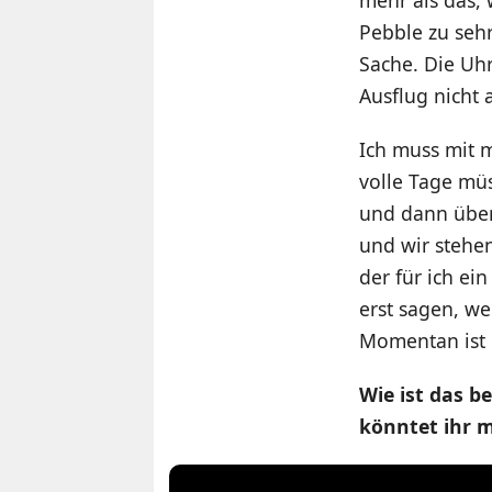
Pebble zu sehr
Sache. Die Uh
Ausflug nicht
Ich muss mit 
volle Tage müs
und dann über
und wir stehen
der für ich ei
erst sagen, we
Momentan ist 
Wie ist das b
könntet ihr m