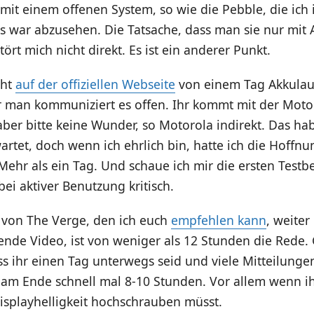
mit einem offenen System, so wie die Pebble, die ic
s war abzusehen. Die Tatsache, dass man sie nur mit
ört mich nicht direkt. Es ist ein anderer Punkt.
cht
auf der offiziellen Webseite
von einem Tag Akkulaufz
ber man kommuniziert es offen. Ihr kommt mit der Mot
aber bitte keine Wunder, so Motorola indirekt. Das hab
rtet, doch wenn ich ehrlich bin, hatte ich die Hoffnu
 Mehr als ein Tag. Und schaue ich mir die ersten Testber
bei aktiver Benutzung kritisch.
t von The Verge, den ich euch
empfehlen kann
, weiter
ende Video, ist von weniger als 12 Stunden die Rede.
ss ihr einen Tag unterwegs seid und viele Mitteilung
 am Ende schnell mal 8-10 Stunden. Vor allem wenn i
isplayhelligkeit hochschrauben müsst.