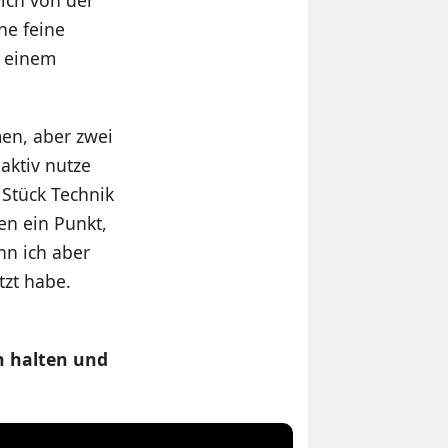
ne feine
i einem
en, aber zwei
aktiv nutze
 Stück Technik
en ein Punkt,
nn ich aber
tzt habe.
h halten und