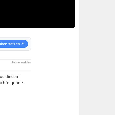
aken setzen ↗
Fehler melden
us diesem
nachfolgende