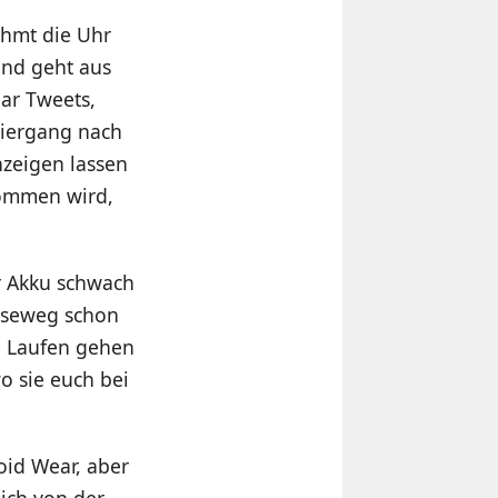
ehmt die Uhr
und geht aus
ar Tweets,
aziergang nach
nzeigen lassen
kommen wird,
r Akku schwach
auseweg schon
e Laufen gehen
o sie euch bei
oid Wear, aber
 ich von der