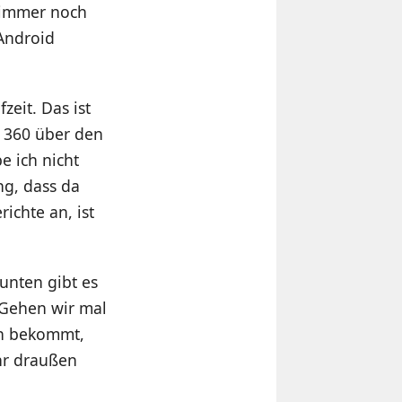
h immer noch
 Android
eit. Das ist
o 360 über den
e ich nicht
ng, dass da
ichte an, ist
 unten gibt es
 Gehen wir mal
en bekommt,
hr draußen