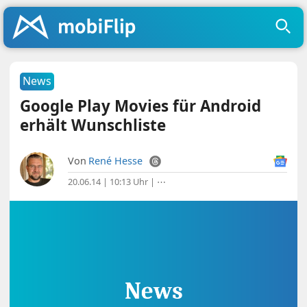
News
Google Play Movies für Android
erhält Wunschliste
Von
René Hesse
20.06.14 | 10:13 Uhr
|
⋯