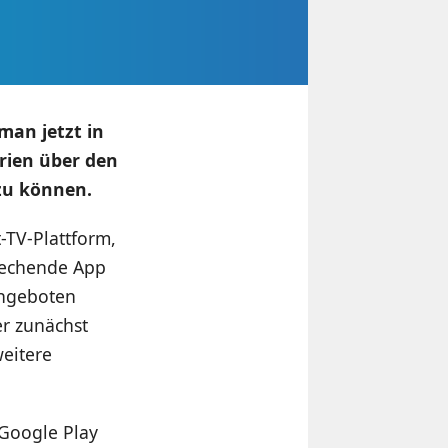
man jetzt in
rien über den
zu können.
-TV-Plattform,
prechende App
 angeboten
er zunächst
weitere
 Google Play