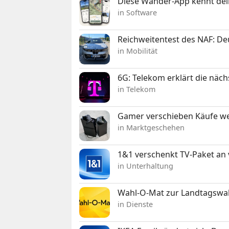
Diese Wander-App kennt deine
in Software
Reichweitentest des NAF: D
in Mobilität
6G: Telekom erklärt die näc
in Telekom
Gamer verschieben Käufe we
in Marktgeschehen
1&1 verschenkt TV-Paket an
in Unterhaltung
Wahl-O-Mat zur Landtagswahl
in Dienste