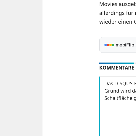
Movies ausgeb
allerdings fü
wieder einen G
mobiFlip
KOMMENTARE
Das DISQUS-K
Grund wird da
Schaltfläche g