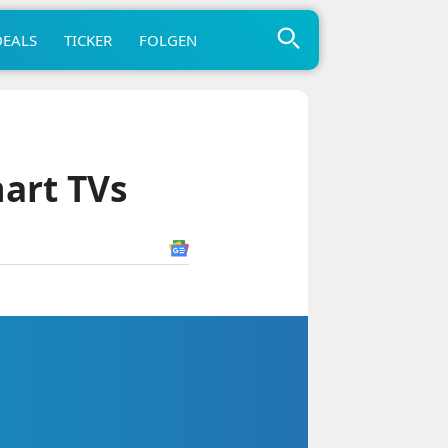
DEALS
TICKER
FOLGEN
art TVs