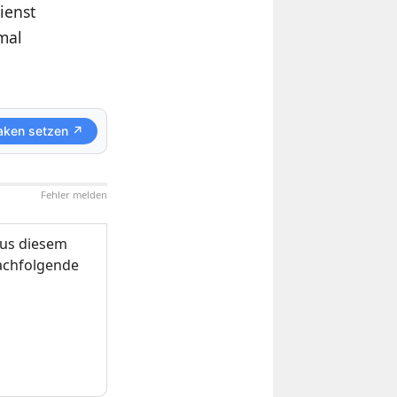
ienst
mal
aken setzen ↗
Fehler melden
us diesem
nachfolgende