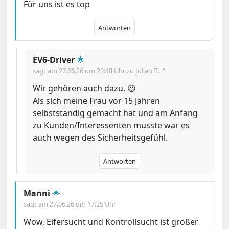
Für uns ist es top
Antworten
EV6-Driver
🌟
sagt am
27.06.26 um 23:48 Uhr
zu Julian II. ⇡
Wir gehören auch dazu. 😉
Als sich meine Frau vor 15 Jahren
selbstständig gemacht hat und am Anfang
zu Kunden/Interessenten musste war es
auch wegen des Sicherheitsgefühl.
Antworten
Manni
🌟
sagt am
27.06.26 um 17:25 Uhr
Wow, Eifersucht und Kontrollsucht ist größer