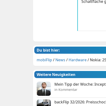
Schaltfläche g
Du bist hier:
mobiFlip
/
News
/
Hardware
/
Nokia: 2
Weitere Neuigkeiten
Mein Tipp der Woche: Incepti
in Kommentar
backFlip 32/2026: Preisschoc