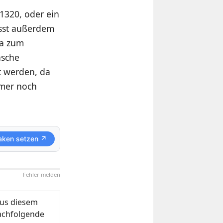
1320, oder ein
üsst außerdem
ia zum
asche
t werden, da
mmer noch
aken setzen ↗
Fehler melden
us diesem
nachfolgende