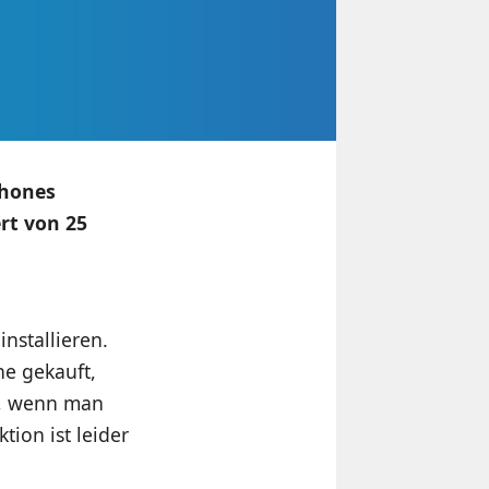
phones
rt von 25
nstallieren.
ne gekauft,
t, wenn man
ion ist leider