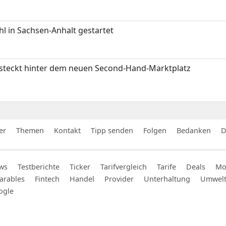
 in Sachsen-Anhalt gestartet
s steckt hinter dem neuen Second-Hand-Marktplatz
er
Themen
Kontakt
Tipp senden
Folgen
Bedanken
D
ws
Testberichte
Ticker
Tarifvergleich
Tarife
Deals
Mob
arables
Fintech
Handel
Provider
Unterhaltung
Umwel
ogle