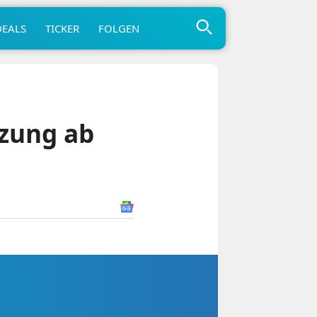
DEALS
TICKER
FOLGEN
zung ab