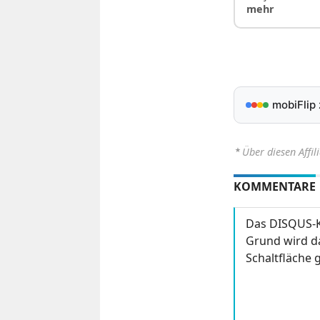
mehr
mobiFlip
⋆
Über diesen Affil
KOMMENTARE
Das DISQUS-K
Grund wird da
Schaltfläche g