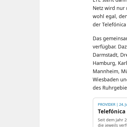
Netz wird nur
wohl egal, den
der Telefónic
Das gemeinsame
verfügbar. Da
Darmstadt, Dre
Hamburg, Karls
Mannheim, Mün
Wiesbaden und
des Ruhrgebie
PROVIDER
| 24. J
Telefónic
Seit dem Jahr
die jeweils ve