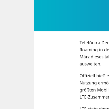
Telefónica Deu
Roaming in de
März dieses J
ausweiten.
Offiziell hieß
Nutzung ermög
größten Mobilf
LTE-Zusammens
LTE steht dan