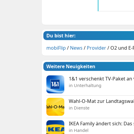
Du bist hier:
mobiFlip
/
News
/
Provider
/
O2 und E-
Weitere Neuigkeiten
1&1 verschenkt TV-Paket an
in Unterhaltung
Wahl-O-Mat zur Landtagswahl
in Dienste
IKEA Family ändert sich: Da
in Handel