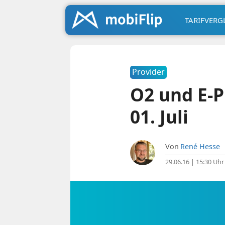
TARIFVERG
Provider
O2 und E-
01. Juli
Von
René Hesse
29.06.16 | 15:30 Uhr