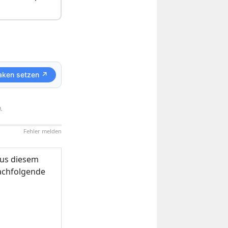
aken setzen ↗
.
Fehler melden
us diesem
nachfolgende