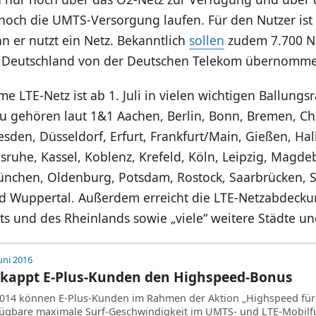
 noch die UMTS-Versorgung laufen. Für den Nutzer is
n er nutzt ein Netz. Bekanntlich
sollen
zudem 7.700 N
a Deutschland von der Deutschen Telekom übernomm
 LTE-Netz ist ab 1. Juli in vielen wichtigen Ballung
zu gehören laut 1&1 Aachen, Berlin, Bonn, Bremen, Ch
sden, Düsseldorf, Erfurt, Frankfurt/Main, Gießen, Hal
ruhe, Kassel, Koblenz, Krefeld, Köln, Leipzig, Magde
chen, Oldenburg, Potsdam, Rostock, Saarbrücken, St
 Wuppertal. Außerdem erreicht die LTE-Netzabdecku
ts und des Rheinlands sowie „viele“ weitere Städte u
uni 2016
a kappt E-Plus-Kunden den Highspeed-Bonus
 2014 können E-Plus-Kunden im Rahmen der Aktion „Highspeed fü
rfügbare maximale Surf-Geschwindigkeit im UMTS- und LTE-Mobil