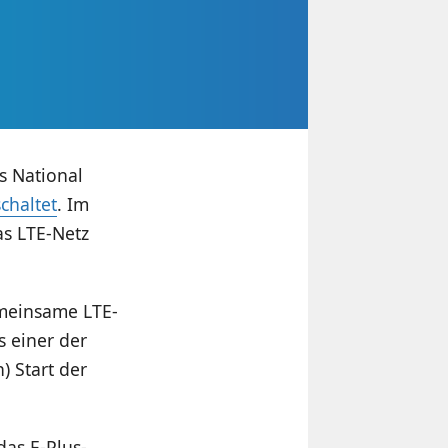
s National
schaltet
. Im
as LTE-Netz
emeinsame LTE-
s einer der
) Start der
as E-Plus-