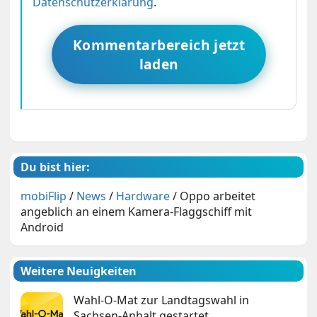
Datenschutzerklärung
.
Kommentarbereich jetzt
laden
Du bist hier:
mobiFlip
/
News
/
Hardware
/
Oppo arbeitet
angeblich an einem Kamera-Flaggschiff mit
Android
Weitere Neuigkeiten
Wahl-O-Mat zur Landtagswahl in
Sachsen-Anhalt gestartet