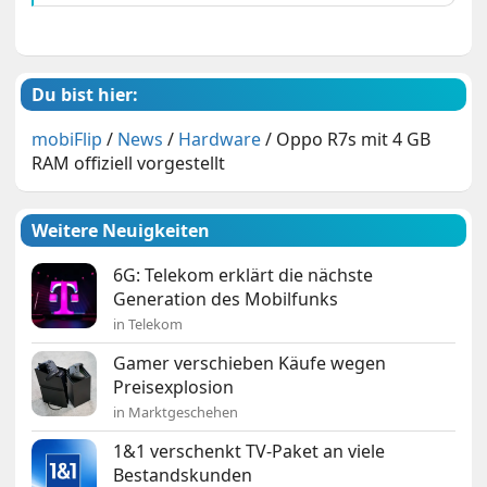
Du bist hier:
mobiFlip
/
News
/
Hardware
/
Oppo R7s mit 4 GB
RAM offiziell vorgestellt
Weitere Neuigkeiten
6G: Telekom erklärt die nächste
Generation des Mobilfunks
in Telekom
Gamer verschieben Käufe wegen
Preisexplosion
in Marktgeschehen
1&1 verschenkt TV-Paket an viele
Bestandskunden