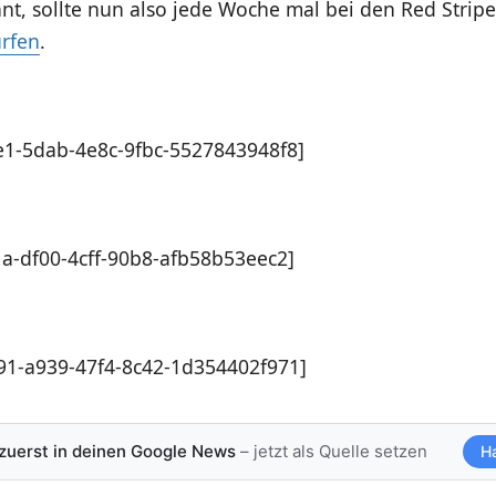
nt, sollte nun also jede Woche mal bei den Red Stripe
urfen
.
1-5dab-4e8c-9fbc-5527843948f8]
s
a-df00-4cff-90b8-afb58b53eec2]
1-a939-47f4-8c42-1d354402f971]
 zuerst in deinen Google News
– jetzt als Quelle setzen
H