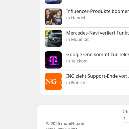
Influencer-Produkte boomen
in Handel
Mercedes-Navi verliert Funk
in Mobilität
Google One kommt zur Telek
in Telekom
ING zieht Support-Ende vor: 
in Fintech
Üb
⇡
© 2026 mobiFlip.de