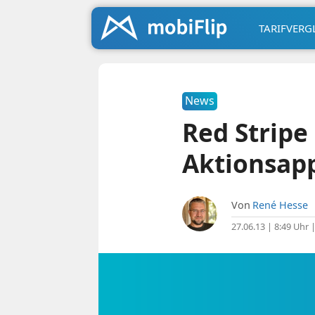
TARIFVERG
News
Red Stripe
Aktionsapp
Von
René Hesse
27.06.13 | 8:49 Uhr