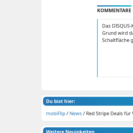
KOMMENTARE
Das DISQUS-K
Grund wird da
Schaltfläche g
Du bist hier:
mobiFlip
/
News
/
Red Stripe Deals fü
Weitere Neuigkeiten