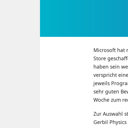
Microsoft hat 
Store geschaf
haben sein we
verspricht ei
jeweils Progr
sehr guten Bew
Woche zum redu
Zur Auswahl s
Gerbil Physic