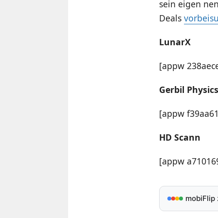
sein eigen nen
Deals
vorbeis
LunarX
[appw 238aece
Gerbil Physic
[appw f39aa61
HD Scann
[appw a710169
mobiFlip