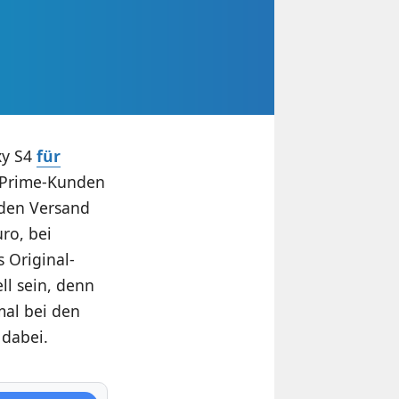
xy S4
für
ür Prime-Kunden
 den Versand
ro, bei
s Original-
ell sein, denn
mal bei den
 dabei.