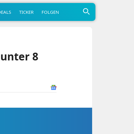
DEALS
TICKER
FOLGEN
 unter 8