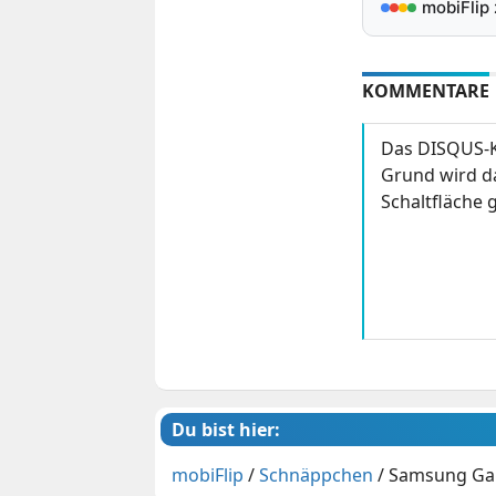
mobiFlip
KOMMENTARE
Das DISQUS-K
Grund wird da
Schaltfläche g
Du bist hier:
mobiFlip
/
Schnäppchen
/
Samsung Gala