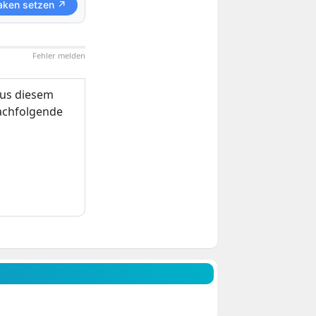
aken setzen ↗
Fehler melden
us diesem
nachfolgende