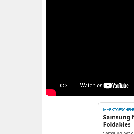
MARKTGESCHEH
Samsung f
Foldables
Samsung hat d