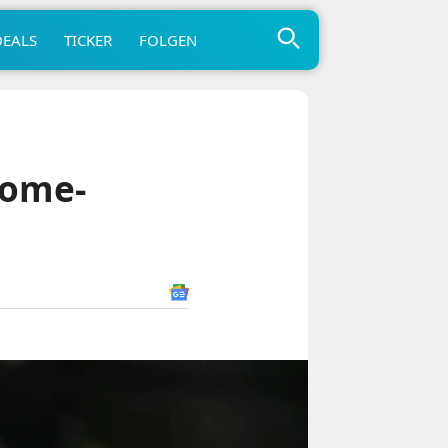
DEALS
TICKER
FOLGEN
Home-