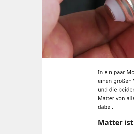
In ein paar M
einen großen V
und die beide
Matter von all
dabei.
Matter is