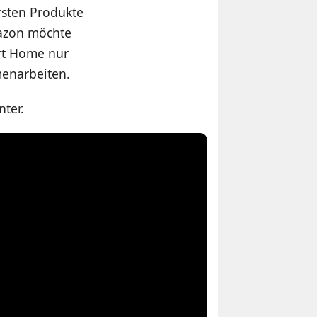
ersten Produkte
mazon möchte
art Home nur
enarbeiten.
ter.