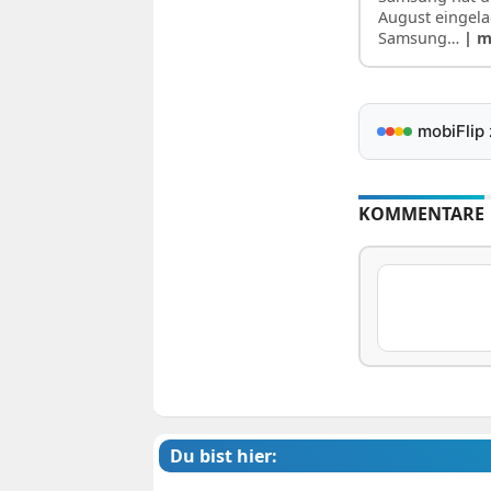
August eingela
Samsung…
| 
mobiFlip
KOMMENTARE
Du bist hier: