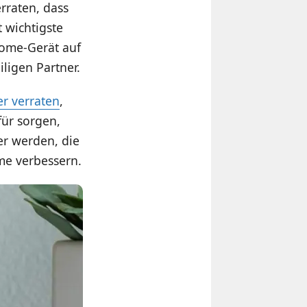
raten, dass
t wichtigste
Home-Gerät auf
iligen Partner.
r verraten
,
für sorgen,
er werden, die
me verbessern.