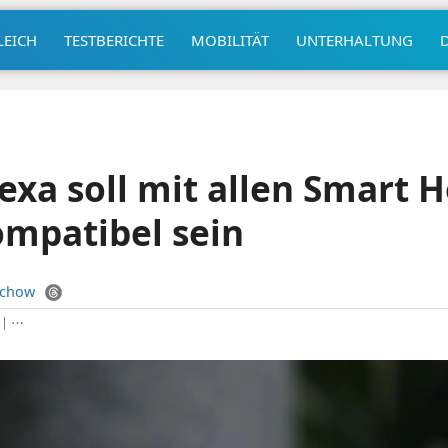
LEICH
TESTBERICHTE
MOBILITÄT
UNTERHALTUNG
xa soll mit allen Smart 
mpatibel sein
uchow
|
⋯