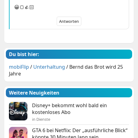
😀🍞👍🏻
Antworten
Du bist hier:
mobiFlip
/
Unterhaltung
/
Bernd das Brot wird 25
Jahre
Weitere Neuigkeiten
Disney+ bekommt wohl bald ein
kostenloses Abo
in Dienste
GTA 6 bei Netflix: Der „ausführliche Blick“
könnte 30 Minuten lang sein