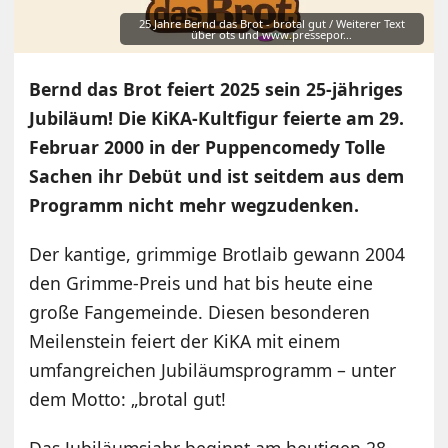
25 Jahre Bernd das Brot - brotal gut / Weiterer Text
über ots und www.pressepor…
Bernd das Brot feiert 2025 sein 25-jähriges
Jubiläum! Die KiKA-Kultfigur feierte am 29.
Februar 2000 in der Puppencomedy Tolle
Sachen ihr Debüt und ist seitdem aus dem
Programm nicht mehr wegzudenken.
Der kantige, grimmige Brotlaib gewann 2004
den Grimme-Preis und hat bis heute eine
große Fangemeinde. Diesen besonderen
Meilenstein feiert der KiKA mit einem
umfangreichen Jubiläumsprogramm – unter
dem Motto: „brotal gut!
Das Jubiläumsjahr beginnt am heutigen 28.