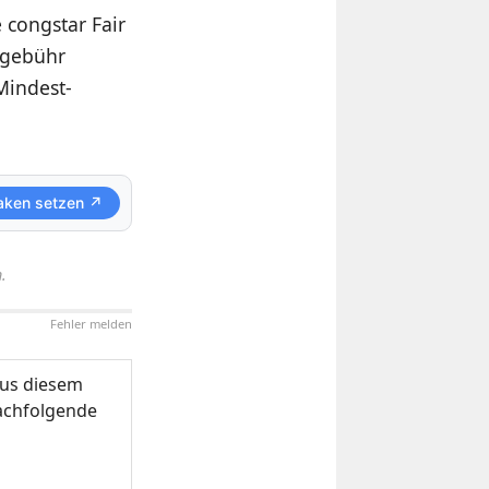
 congstar Fair
gsgebühr
Mindest-
aken setzen ↗
.
Fehler melden
us diesem
nachfolgende