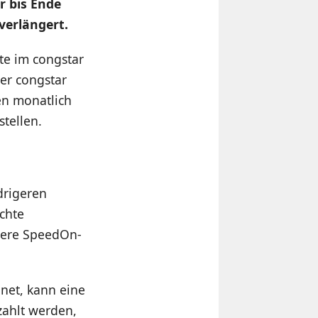
ur bis Ende
 verlängert.
te im congstar
Der congstar
en monatlich
tellen.
drigeren
chte
hrere SpeedOn-
net, kann eine
zahlt werden,