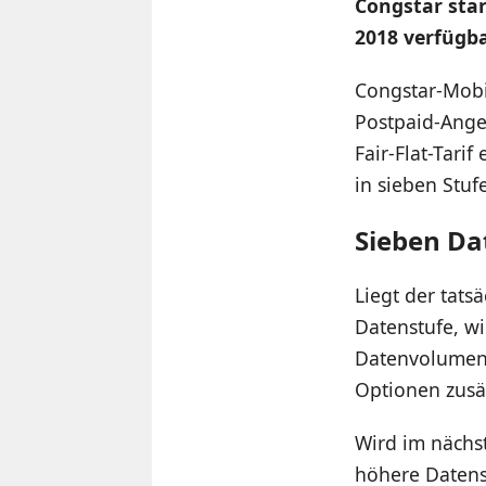
Congstar star
2018 verfügbar
Congstar-Mobil
Postpaid-Ang
Fair-Flat-Tar
in sieben Stuf
Sieben Da
Liegt der tat
Datenstufe, w
Datenvolumen 
Optionen zusä
Wird im nächs
höhere Datens