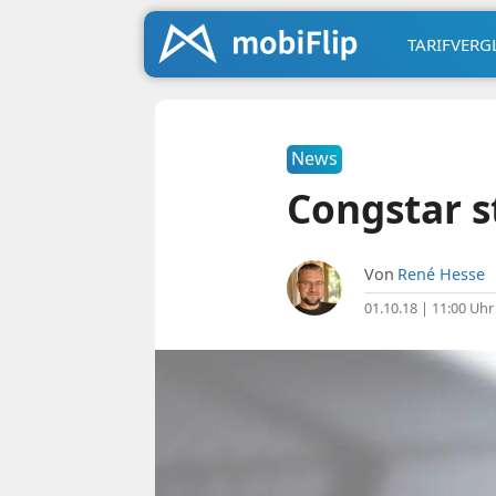
TARIFVERG
News
Congstar st
Von
René Hesse
01.10.18 | 11:00 Uhr