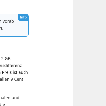
Info
n vorab
n.
l 2 GB
isdifferenz
Preis ist auch
allen 9 Cent
onalen und
die