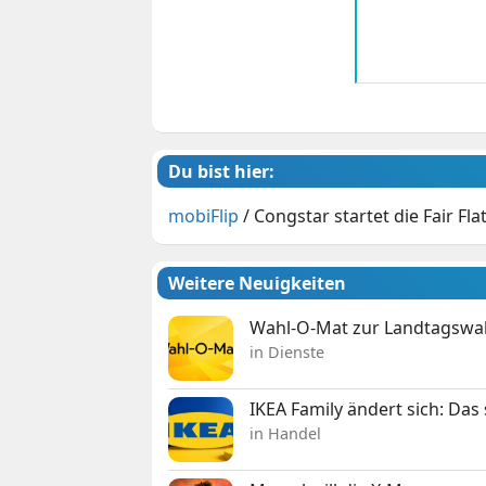
Du bist hier:
mobiFlip
/
Congstar startet die Fair Fla
Weitere Neuigkeiten
Wahl-O-Mat zur Landtagswahl
in Dienste
IKEA Family ändert sich: Da
in Handel