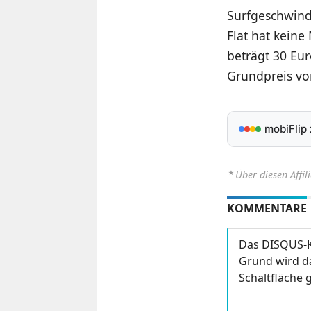
Surfgeschwindi
Flat hat keine
beträgt 30 Eur
Grundpreis vo
mobiFlip
⋆
Über diesen Affil
KOMMENTARE
Das DISQUS-K
Grund wird da
Schaltfläche g