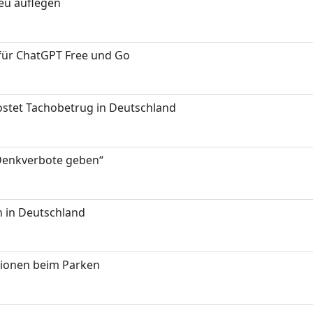
neu auflegen
 für ChatGPT Free und Go
kostet Tachobetrug in Deutschland
 Denkverbote geben“
 in Deutschland
tionen beim Parken