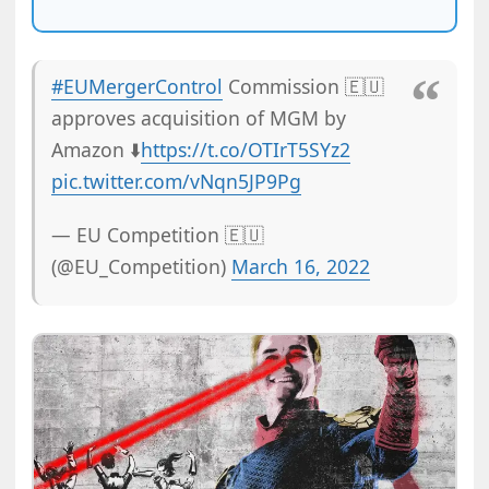
#EUMergerControl
Commission 🇪🇺
approves acquisition of MGM by
Amazon ⬇️
https://t.co/OTIrT5SYz2
pic.twitter.com/vNqn5JP9Pg
— EU Competition 🇪🇺
(@EU_Competition)
March 16, 2022