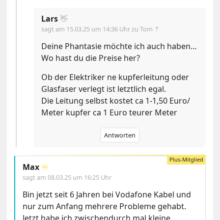
Lars
👋
sagt am
15.03.25 um 14:36 Uhr
zu Tom ⇡
Deine Phantasie möchte ich auch haben…
Wo hast du die Preise her?
Ob der Elektriker ne kupferleitung oder
Glasfaser verlegt ist letztlich egal.
Die Leitung selbst kostet ca 1-1,50 Euro/
Meter kupfer ca 1 Euro teurer Meter
Antworten
Max
♾️
sagt am
08.03.25 um 16:25 Uhr
Bin jetzt seit 6 Jahren bei Vodafone Kabel und
nur zum Anfang mehrere Probleme gehabt.
Jetzt habe ich zwischendurch mal kleine