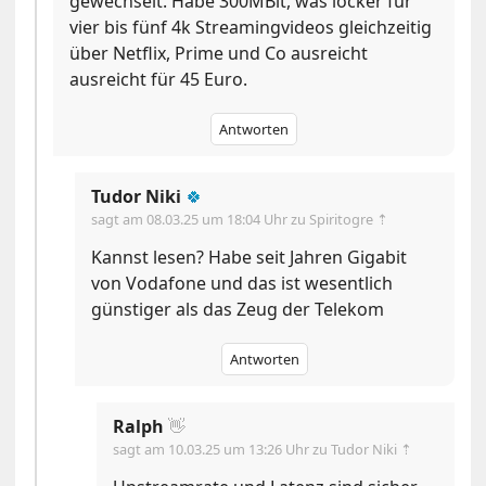
gewechselt. Habe 300MBit, was locker für
vier bis fünf 4k Streamingvideos gleichzeitig
über Netflix, Prime und Co ausreicht
ausreicht für 45 Euro.
Antworten
Tudor Niki
🍀
sagt am
08.03.25 um 18:04 Uhr
zu Spiritogre ⇡
Kannst lesen? Habe seit Jahren Gigabit
von Vodafone und das ist wesentlich
günstiger als das Zeug der Telekom
Antworten
Ralph
👋
sagt am
10.03.25 um 13:26 Uhr
zu Tudor Niki ⇡