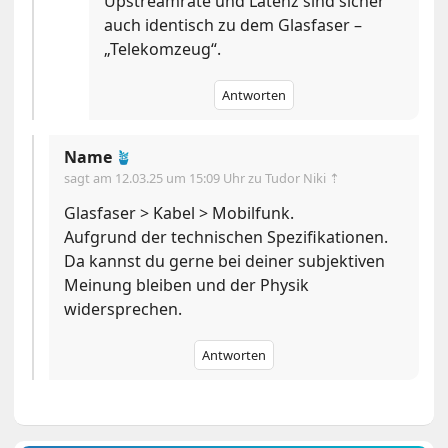
Upstreamrate und Latenz sind sicher
auch identisch zu dem Glasfaser –
„Telekomzeug“.
Antworten
Name
🪴
sagt am
12.03.25 um 15:09 Uhr
zu Tudor Niki ⇡
Glasfaser > Kabel > Mobilfunk.
Aufgrund der technischen Spezifikationen.
Da kannst du gerne bei deiner subjektiven
Meinung bleiben und der Physik
widersprechen.
Antworten