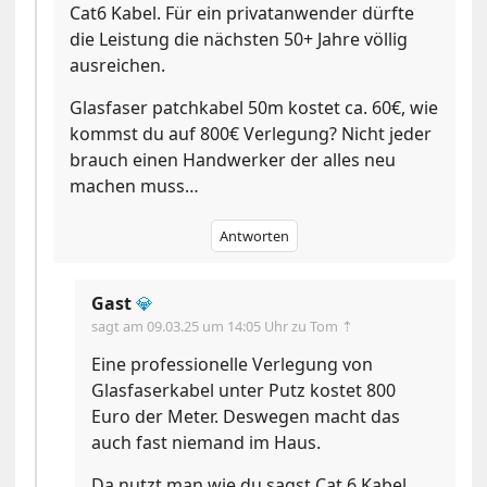
Cat6 Kabel. Für ein privatanwender dürfte
die Leistung die nächsten 50+ Jahre völlig
ausreichen.
Glasfaser patchkabel 50m kostet ca. 60€, wie
kommst du auf 800€ Verlegung? Nicht jeder
brauch einen Handwerker der alles neu
machen muss…
Antworten
Gast
💎
sagt am
09.03.25 um 14:05 Uhr
zu Tom ⇡
Eine professionelle Verlegung von
Glasfaserkabel unter Putz kostet 800
Euro der Meter. Deswegen macht das
auch fast niemand im Haus.
Da nutzt man wie du sagst Cat 6 Kabel