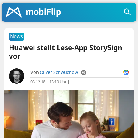
News
Huawei stellt Lese-App StorySign
vor
Von
Oliver Schwuchow
03.12.18 | 13:10 Uhr
|
⋯