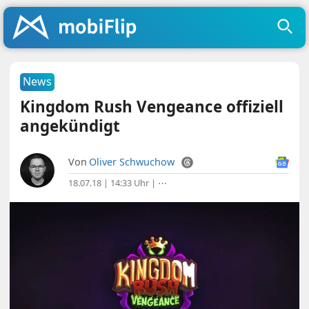
News
Kingdom Rush Vengeance offiziell
angekündigt
Von
Oliver Schwuchow
18.07.18 | 14:33 Uhr
|
⋯