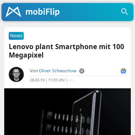
News
Lenovo plant Smartphone mit 100
Megapixel
Von
Oliver Schwuchow
28.03.19 | 11:55 Uhr
|
⋯