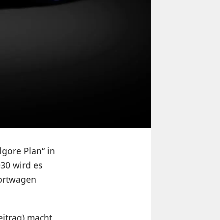
lgore Plan“ in
030 wird es
portwagen
eitrag) macht