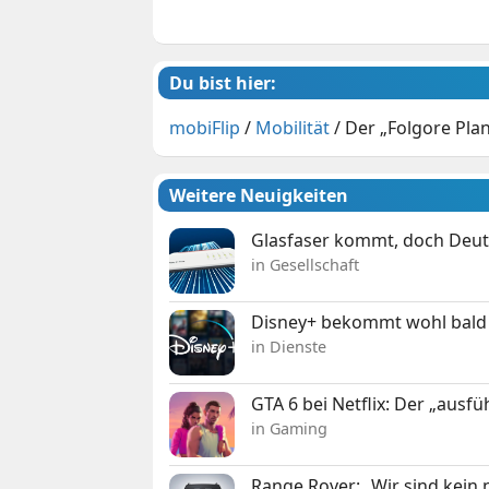
Du bist hier:
mobiFlip
/
Mobilität
/
Der „Folgore Pla
Weitere Neuigkeiten
Glasfaser kommt, doch Deuts
in Gesellschaft
Disney+ bekommt wohl bald 
in Dienste
GTA 6 bei Netflix: Der „ausfü
in Gaming
Range Rover: „Wir sind kein