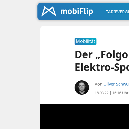
TARIFVERG
Mobilität
Der „Folgo
Elektro-S
Von
Oliver Schw
18.03.22 | 16:16 Uhr