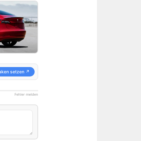
aken setzen ↗
Fehler melden