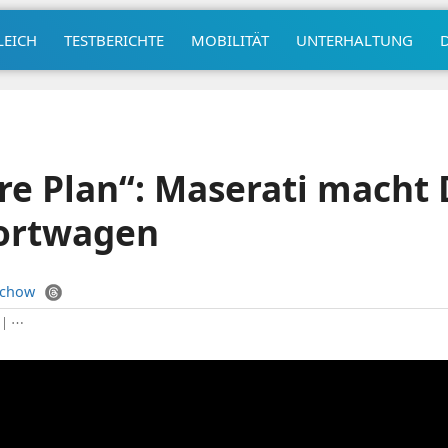
LEICH
TESTBERICHTE
MOBILITÄT
UNTERHALTUNG
re Plan“: Maserati macht 
portwagen
uchow
|
⋯