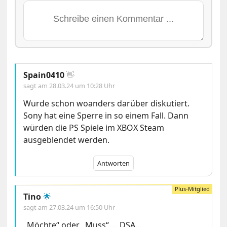
Spain0410
👋
sagt am
28.03.24 um 10:28 Uhr
Wurde schon woanders darüber diskutiert.
Sony hat eine Sperre in so einem Fall. Dann
würden die PS Spiele im XBOX Steam
ausgeblendet werden.
Antworten
Tino
🌟
sagt am
27.03.24 um 16:50 Uhr
„Möchte“ oder „Muss“ … DSA…