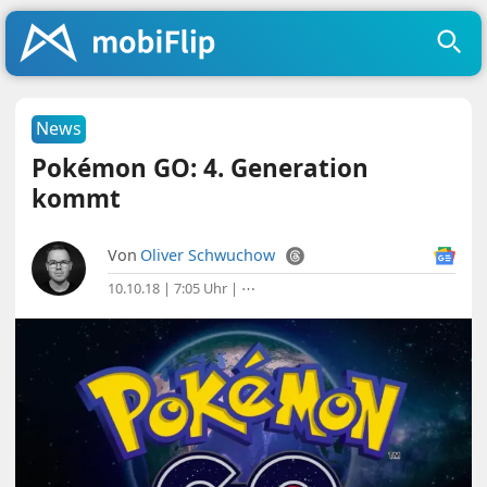
News
Pokémon GO: 4. Generation
kommt
Von
Oliver Schwuchow
10.10.18 | 7:05 Uhr
|
⋯