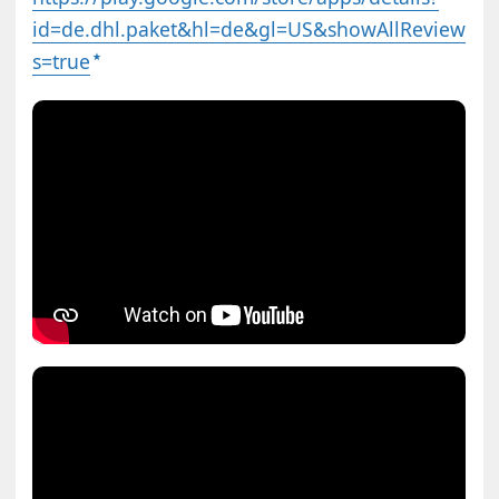
id=de.dhl.paket&hl=de&gl=US&showAllReview
s=true