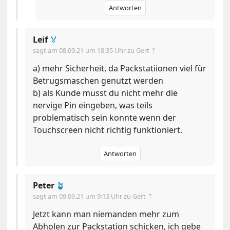
Antworten
Leif
🏅
sagt am
08.09.21 um 18:35 Uhr
zu Gert ⇡
a) mehr Sicherheit, da Packstatiionen viel für
Betrugsmaschen genutzt werden
b) als Kunde musst du nicht mehr die
nervige Pin eingeben, was teils
problematisch sein konnte wenn der
Touchscreen nicht richtig funktioniert.
Antworten
Peter
🪴
sagt am
09.09.21 um 9:13 Uhr
zu Gert ⇡
Jetzt kann man niemanden mehr zum
Abholen zur Packstation schicken, ich gebe