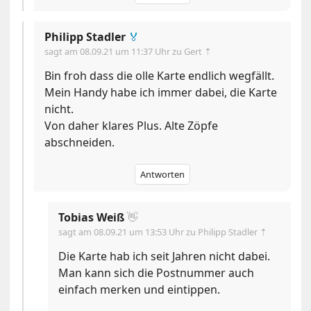
Philipp Stadler
🏅
sagt am
08.09.21 um 11:37 Uhr
zu Gert ⇡
Bin froh dass die olle Karte endlich wegfällt.
Mein Handy habe ich immer dabei, die Karte
nicht.
Von daher klares Plus. Alte Zöpfe
abschneiden.
Antworten
Tobias Weiß
👋
sagt am
08.09.21 um 13:53 Uhr
zu Philipp Stadler ⇡
Die Karte hab ich seit Jahren nicht dabei.
Man kann sich die Postnummer auch
einfach merken und eintippen.