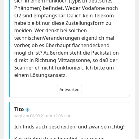
sich in einem Funkloch (typisch deutsches
Phänomen) befindet. Weder Vodafone noch
O2 sind empfangsbar. Da ich kein Telekom
habe bleibt nur, diese Zustellungsform zu
meiden. Wer denkt bei solchen
technischenVeränderungen eigentlich mal
vorher, ob es überhaupt flächendeckend
möglich ist? Außerdem steht die Packstation
direkt in Richtung Mittagssonne, so daß der
Scanner eh nicht funktioniert. Ich bitte um
einem Lösungsansatz.
Antworten
Tito
☀️
sagt am
08.09.21 um 12:06 Uhr
Ich finds auch bescheiden, und zwar so richtig!
Karte habe ich nie benötigt, nur meine