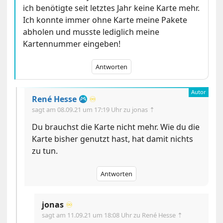
ich benötigte seit letztes Jahr keine Karte mehr.
Ich konnte immer ohne Karte meine Pakete
abholen und musste lediglich meine
Kartennummer eingeben!
Antworten
René Hesse
♾️
sagt am
08.09.21 um 17:19 Uhr
zu jonas ⇡
Du brauchst die Karte nicht mehr. Wie du die
Karte bisher genutzt hast, hat damit nichts
zu tun.
Antworten
jonas
♾️
sagt am
11.09.21 um 18:08 Uhr
zu René Hesse ⇡