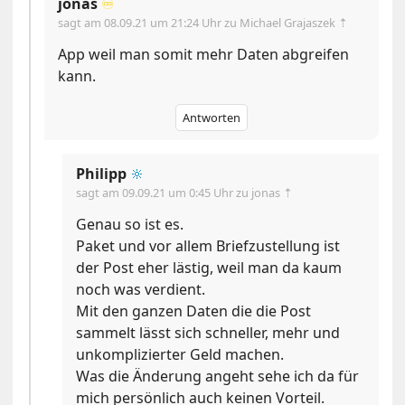
jonas
♾️
sagt am
08.09.21 um 21:24 Uhr
zu Michael Grajaszek ⇡
App weil man somit mehr Daten abgreifen
kann.
Antworten
Philipp
🔆
sagt am
09.09.21 um 0:45 Uhr
zu jonas ⇡
Genau so ist es.
Paket und vor allem Briefzustellung ist
der Post eher lästig, weil man da kaum
noch was verdient.
Mit den ganzen Daten die die Post
sammelt lässt sich schneller, mehr und
unkomplizierter Geld machen.
Was die Änderung angeht sehe ich da für
mich persönlich auch keinen Vorteil.