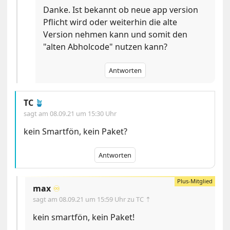
Danke. Ist bekannt ob neue app version
Pflicht wird oder weiterhin die alte
Version nehmen kann und somit den
"alten Abholcode" nutzen kann?
Antworten
TC
🪴
sagt am
08.09.21 um 15:30 Uhr
kein Smartfön, kein Paket?
Antworten
max
♾️
sagt am
08.09.21 um 15:59 Uhr
zu TC ⇡
kein smartfön, kein Paket!