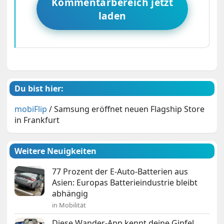
Kommentarbereich jetzt
laden
Du bist hier:
mobiFlip
/
Samsung eröffnet neuen Flagship Store
in Frankfurt
Weitere Neuigkeiten
77 Prozent der E-Auto-Batterien aus
Asien: Europas Batterieindustrie bleibt
abhängig
in Mobilität
Diese Wander-App kennt deine Gipfel