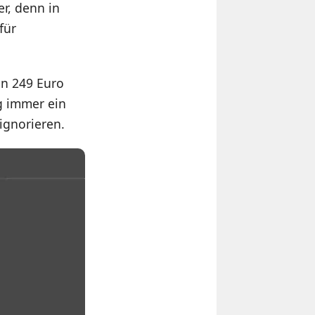
er, denn in
für
on 249 Euro
g immer ein
ignorieren.