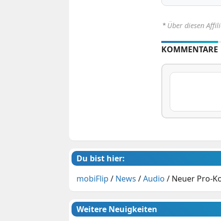
⋆
Über diesen Affil
KOMMENTARE
Du bist hier:
mobiFlip
/
News
/
Audio
/
Neuer Pro-Ko
Weitere Neuigkeiten