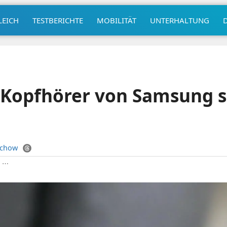
LEICH
TESTBERICHTE
MOBILITÄT
UNTERHALTUNG
Kopfhörer von Samsung so
uchow
|
⋯