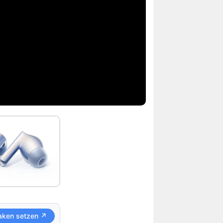
aken setzen ↗