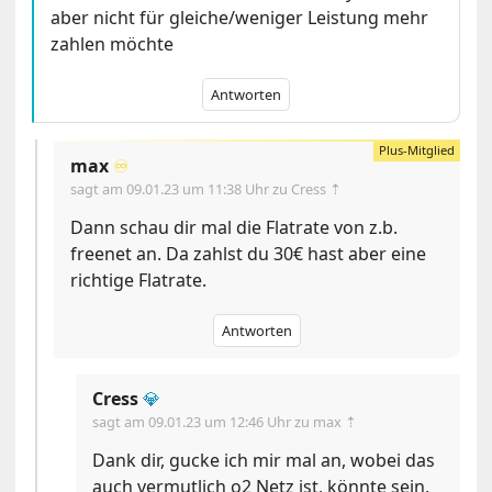
aber nicht für gleiche/weniger Leistung mehr
zahlen möchte
Antworten
max
♾️
sagt am
09.01.23 um 11:38 Uhr
zu Cress ⇡
Dann schau dir mal die Flatrate von z.b.
freenet an. Da zahlst du 30€ hast aber eine
richtige Flatrate.
Antworten
Cress
💎
sagt am
09.01.23 um 12:46 Uhr
zu max ⇡
Dank dir, gucke ich mir mal an, wobei das
auch vermutlich o2 Netz ist, könnte sein,