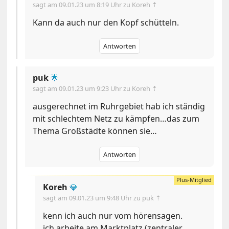
sagt am
09.01.23 um 8:19 Uhr
zu Koreh ⇡
Kann da auch nur den Kopf schütteln.
Antworten
puk
🌟
sagt am
09.01.23 um 9:23 Uhr
zu Koreh ⇡
ausgerechnet im Ruhrgebiet hab ich ständig
mit schlechtem Netz zu kämpfen…das zum
Thema Großstädte können sie…
Antworten
Koreh
💎
sagt am
09.01.23 um 9:48 Uhr
zu puk ⇡
kenn ich auch nur vom hörensagen.
ich arbeite am Marktplatz (zentraler