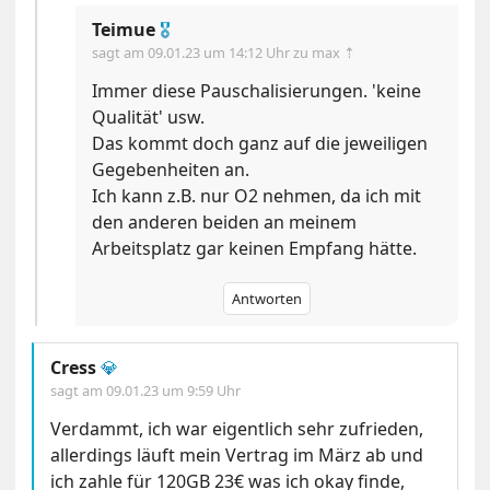
Teimue
🎖
sagt am
09.01.23 um 14:12 Uhr
zu max ⇡
Immer diese Pauschalisierungen. 'keine
Qualität' usw.
Das kommt doch ganz auf die jeweiligen
Gegebenheiten an.
Ich kann z.B. nur O2 nehmen, da ich mit
den anderen beiden an meinem
Arbeitsplatz gar keinen Empfang hätte.
Antworten
Cress
💎
sagt am
09.01.23 um 9:59 Uhr
Verdammt, ich war eigentlich sehr zufrieden,
allerdings läuft mein Vertrag im März ab und
ich zahle für 120GB 23€ was ich okay finde,