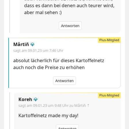
dass es dann bei denen auch teurer wird,
aber mal sehen :)
Antworten
Mårtiň
💎
sagt am
09.01.23 um 7:46 Uhr
absolut lächerlich für dieses Kartoffelnetz
auch noch die Preise zu erhöhen
Antworten
Koreh
💎
sagt am
09.01.23 um 9:48 Uhr
zu Mårtiň ⇡
Kartoffelnetz made my day!
Antworten