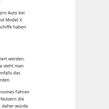
.
 pro Auto bei
nd Model X
schiffe haben
iert werden,
la steht man
nfalls das
erden.
tonomes Fahren
 Nutzern die
r, daher würde