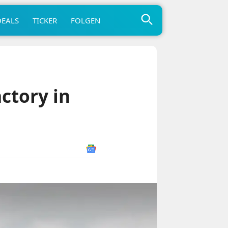
DEALS
TICKER
FOLGEN
actory in