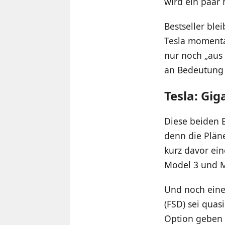
wird ein paar
Bestseller ble
Tesla momenta
nur noch „aus
an Bedeutung 
Tesla: Gig
Diese beiden 
denn die Pläne
kurz davor ein
Model 3 und Mo
Und noch eine
(FSD) sei quas
Option geben d