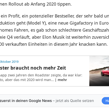
inen Rollout ab Anfang 2020 tippen.
in Profit, ein potenzieller Bestseller, der sehr bald u
duktion geht (Model Y), eine neue Gigafactory in Eur
nomes Fahren, es gab schon schlechtere Geschäftszahl
ie Q4 verläuft, aber Elon Musik ist weiterhin zuversich
00 verkauften Einheiten in diesem Jahr knacken kann.
Oktober 2019
ster braucht noch mehr Zeit
napp zwei Jahren den Roadster zeigte, da war klar:
to, aber das mit 2020 wird man…
| mehr
 zuerst in deinen Google News
– jetzt als Quelle setzen
H