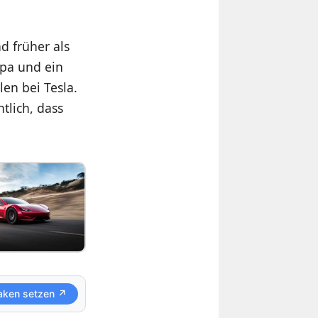
nd früher als
opa und ein
en bei Tesla.
tlich, dass
aken setzen ↗