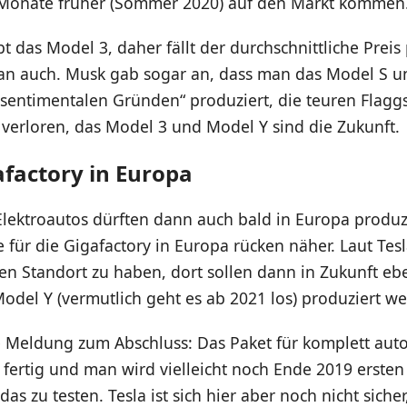
 Monate früher (Sommer 2020) auf den Markt kommen
ibt das Model 3, daher fällt der durchschnittliche Preis
n auch. Musk gab sogar an, dass man das Model S u
 sentimentalen Gründen“ produziert, die teuren Flagg
verloren, das Model 3 und Model Y sind die Zukunft.
afactory in Europa
Elektroautos dürften dann auch bald in Europa produz
 für die Gigafactory in Europa rücken näher. Laut Tes
en Standort zu haben, dort sollen dann in Zukunft ebe
del Y (vermutlich geht es ab 2021 los) produziert w
 Meldung zum Abschluss: Das Paket für komplett au
i fertig und man wird vielleicht noch Ende 2019 ersten
as zu testen. Tesla ist sich hier aber noch nicht siche