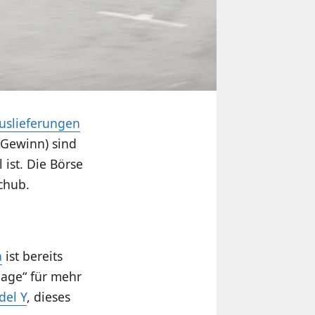
uslieferungen
(Gewinn) sind
 ist. Die Börse
Schub.
a
ist bereits
lage“ für mehr
del Y
, dieses