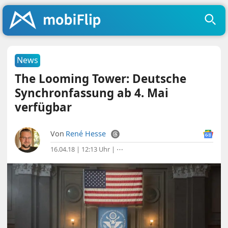
News
The Looming Tower: Deutsche
Synchronfassung ab 4. Mai
verfügbar
Von
René Hesse
16.04.18 | 12:13 Uhr
|
⋯