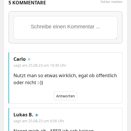
5 KOMMENTARE
Fehler melden
Carlo
🔅
sagt am
25.08.23 um 10:30 Uhr
Nutzt man so etwas wirklich, egal ob öffentlich
oder nicht :-))
Antworten
Lukas B.
☀️
sagt am
25.08.23 um 6:56 Uhr
Nennt mich alt…ABER ich seh keinen