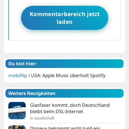
Kommentarbereich jetzt
laden
Du bist hier:
mobiFlip
/
USA: Apple Music überholt Spotify
Weitere Neuigkeiten
Glasfaser kommt, doch Deutschland
bleibt beim DSL-Internet
in Gesellschaft
Disney+ bekommt wohl bald ein