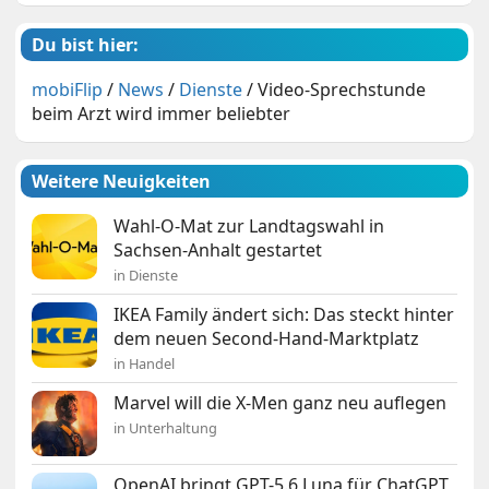
Du bist hier:
mobiFlip
/
News
/
Dienste
/
Video-Sprechstunde
beim Arzt wird immer beliebter
Weitere Neuigkeiten
Wahl-O-Mat zur Landtagswahl in
Sachsen-Anhalt gestartet
in Dienste
IKEA Family ändert sich: Das steckt hinter
dem neuen Second-Hand-Marktplatz
in Handel
Marvel will die X-Men ganz neu auflegen
in Unterhaltung
OpenAI bringt GPT-5.6 Luna für ChatGPT