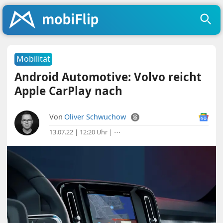
Mobilität
Android Automotive: Volvo reicht
Apple CarPlay nach
Von
Oliver Schwuchow
13.07.22 | 12:20 Uhr
|
⋯