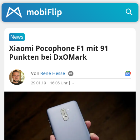
News
Xiaomi Pocophone F1 mit 91
Punkten bei DxOMark
Von
René Hesse
29.01.19 | 16:05 Uhr
|
⋯