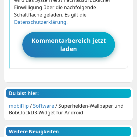
wird das System erst nach ausdrücklicher
Einwilligung über die nachfolgende
Schaltfläche geladen. Es gilt die
Datenschutzerklärung
.
Kommentarbereich jetzt
laden
Du bist hier:
mobiFlip
/
Software
/
Superhelden-Wallpaper und
BobClockD3-Widget für Android
Weitere Neuigkeiten