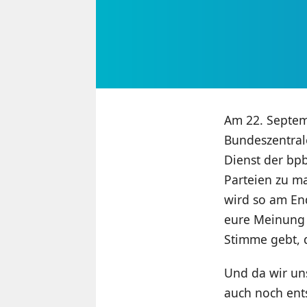
Am 22. Septem
Bundeszentrale
Dienst der bpb
Parteien zu m
wird so am En
eure Meinung v
Stimme gebt, d
Und da wir un
auch noch en