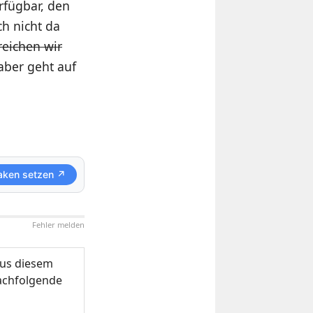
rfügbar, den
ch nicht da
reichen wir
 aber geht auf
aken setzen ↗
Fehler melden
us diesem
nachfolgende