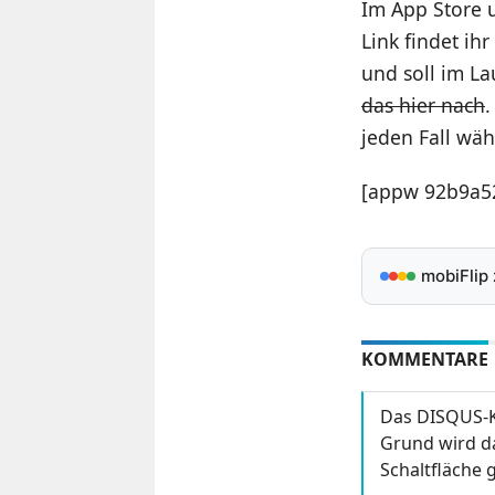
Im App Store u
Link findet ih
und soll im La
das hier nach
.
jeden Fall wäh
[appw 92b9a52
mobiFlip
KOMMENTARE
Das DISQUS-K
Grund wird da
Schaltfläche g