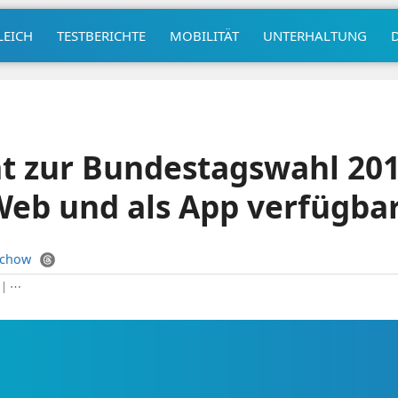
LEICH
TESTBERICHTE
MOBILITÄT
UNTERHALTUNG
t zur Bundestagswahl 201
Web und als App verfügba
uchow
|
⋯