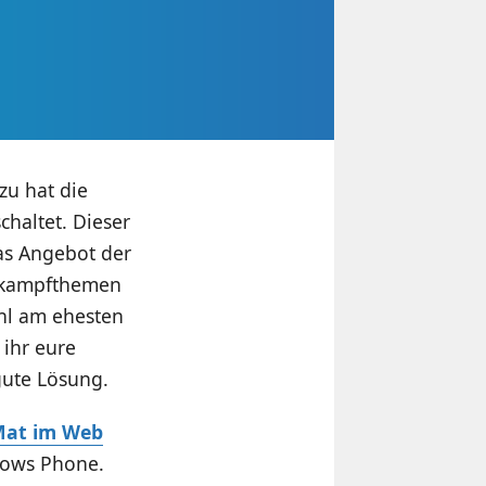
zu hat die
chaltet. Dieser
das Angebot der
hlkampfthemen
hl am ehesten
 ihr eure
gute Lösung.
Mat im Web
dows Phone.