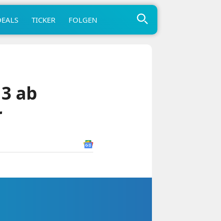
DEALS
TICKER
FOLGEN
3 ab
r