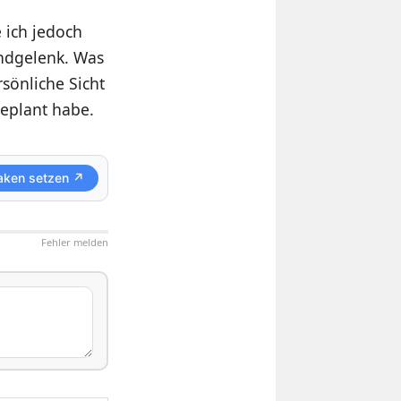
 ich jedoch
ndgelenk. Was
rsönliche Sicht
geplant habe.
aken setzen ↗
Fehler melden