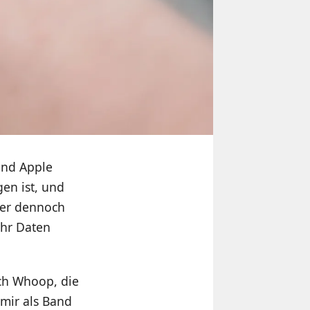
und Apple
en ist, und
ber dennoch
ehr Daten
uch Whoop, die
 mir als Band