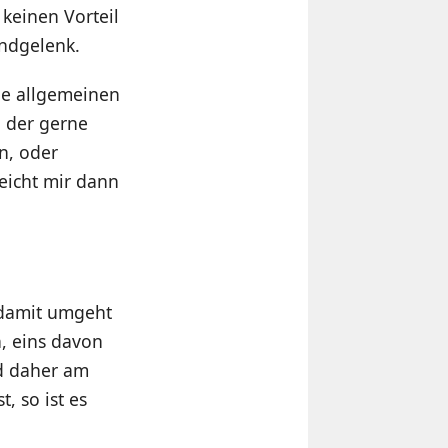
 keinen Vorteil
andgelenk.
ie allgemeinen
, der gerne
en, oder
eicht mir dann
 damit umgeht
, eins davon
nd daher am
, so ist es