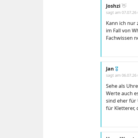
Joshzi
👋
sagt am
07.07.26
Kann ich nur 
im Fall von W
Fachwissen nö
Jan
🎖
sagt am
06.07.26
Sehe als Uhr
Werte auch es 
sind eher für
für Kletterer