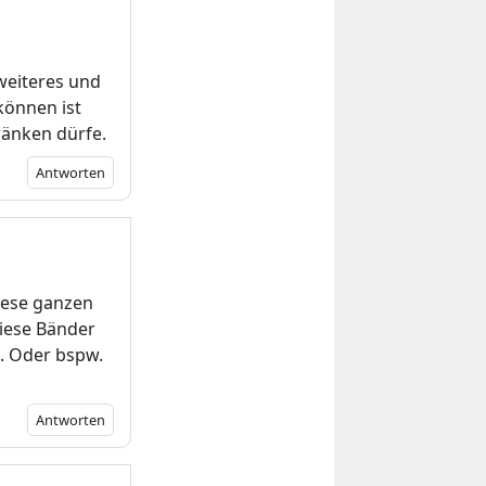
 weiteres und
können ist
ränken dürfe.
Antworten
iese ganzen
diese Bänder
. Oder bspw.
Antworten