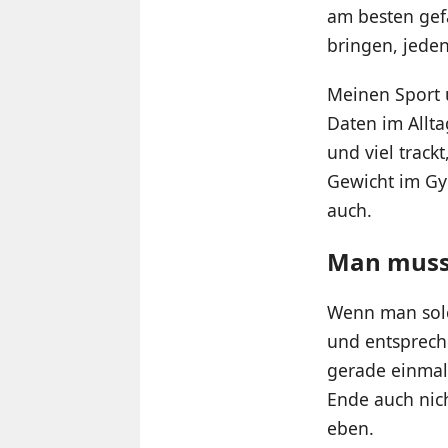
am besten gefa
bringen, jede
Meinen Sport u
Daten im Allta
und viel track
Gewicht im Gym
auch.
Man muss 
Wenn man solc
und entspreche
gerade einmal 
Ende auch nich
eben.