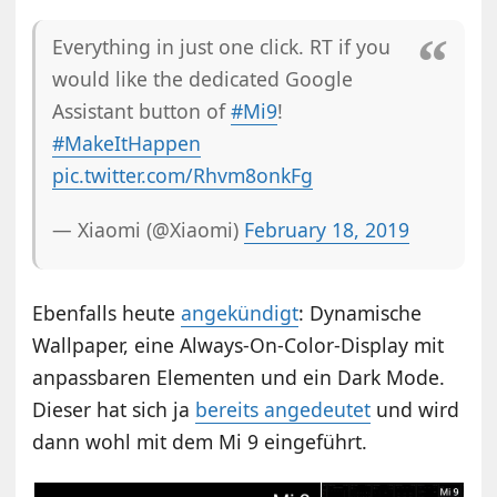
Everything in just one click. RT if you
would like the dedicated Google
Assistant button of
#Mi9
!
#MakeItHappen
pic.twitter.com/Rhvm8onkFg
— Xiaomi (@Xiaomi)
February 18, 2019
Ebenfalls heute
angekündigt
: Dynamische
Wallpaper, eine Always-On-Color-Display mit
anpassbaren Elementen und ein Dark Mode.
Dieser hat sich ja
bereits angedeutet
und wird
dann wohl mit dem Mi 9 eingeführt.