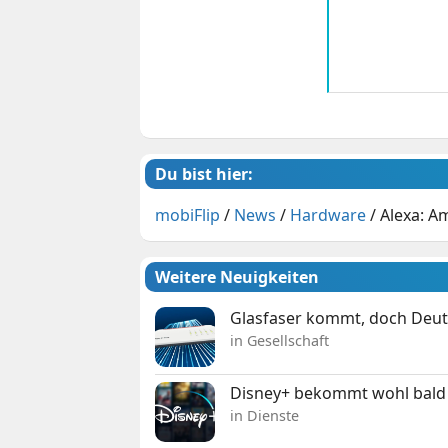
Du bist hier:
mobiFlip
/
News
/
Hardware
/
Alexa: A
Weitere Neuigkeiten
Glasfaser kommt, doch Deuts
in Gesellschaft
Disney+ bekommt wohl bald 
in Dienste