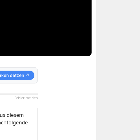
aken setzen ↗
Fehler melden
us diesem
nachfolgende