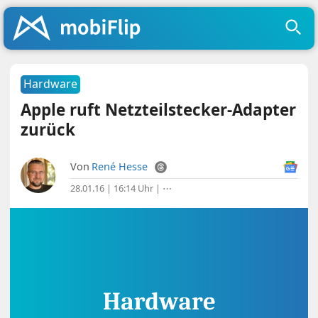
Hardware
Apple ruft Netzteilstecker-Adapter
zurück
Von
René Hesse
28.01.16 | 16:14 Uhr
|
⋯