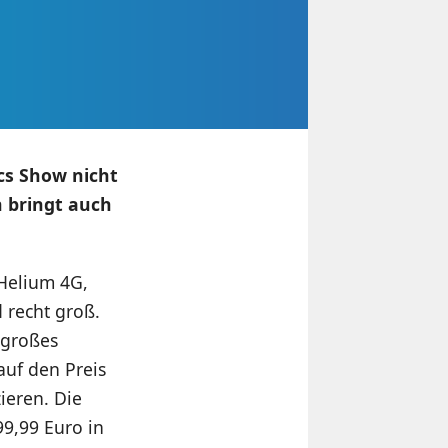
ics Show
nicht
n bringt auch
Helium 4G,
 recht groß.
l großes
auf den Preis
ieren. Die
99,99 Euro in