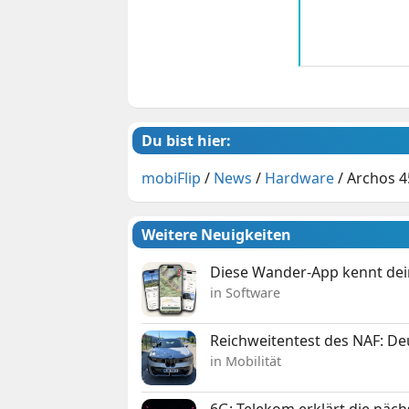
Du bist hier:
mobiFlip
/
News
/
Hardware
/
Archos 4
Weitere Neuigkeiten
Diese Wander-App kennt deine
in Software
Reichweitentest des NAF: D
in Mobilität
6G: Telekom erklärt die näc