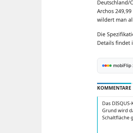
Deutschland/Ös
Archos 249,99 
wildert man a
Die Spezifika
Details findet 
mobiFlip
KOMMENTARE
Das DISQUS-K
Grund wird da
Schaltfläche g