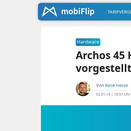
TARIFVERG
Hardware
Archos 45 
vorgestell
Von
René Hesse
02.01.14 | 18:51 Uhr