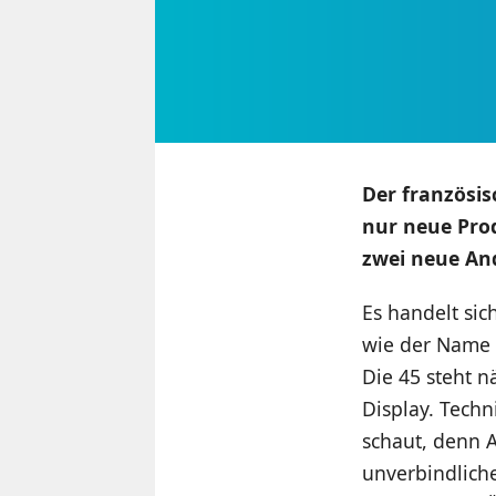
Der französis
nur neue Pro
zwei neue An
Es handelt si
wie der Name 
Die 45 steht n
Display. Tech
schaut, denn A
unverbindliche