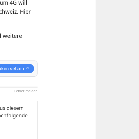
ium 4G will
chweiz. Hier
d weitere
aken setzen ↗
Fehler melden
us diesem
nachfolgende