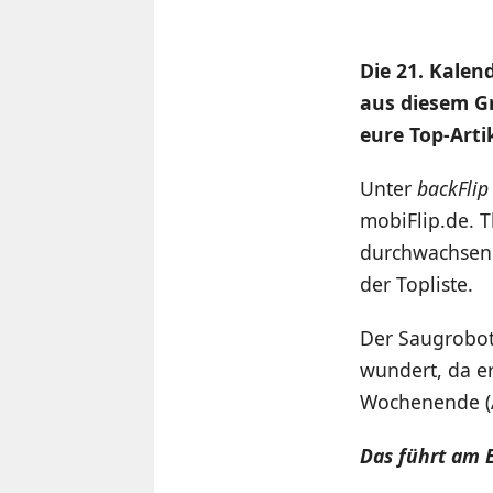
Die 21. Kalen
aus diesem G
eure Top-Artik
Unter
backFli
mobiFlip.de. T
durchwachsen.
der Topliste.
Der Saugrobote
wundert, da er
Wochenende (A
Das führt am E