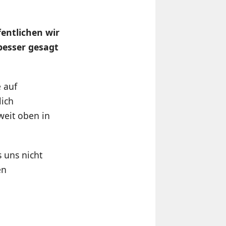
fentlichen wir
besser gesagt
e auf
lich
eit oben in
 uns nicht
en