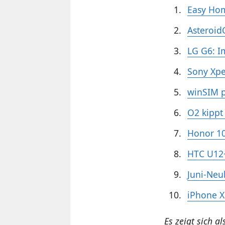
Easy Hom
Asteroid
LG G6: I
Sony Xpe
winSIM p
O2 kippt
Honor 10
HTC U12+
Juni-Neu
iPhone X
Es zeigt sich a