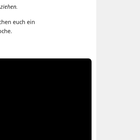
ziehen.
chen euch ein
oche.