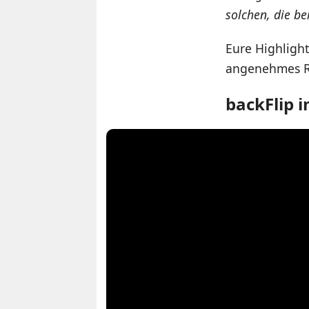
solchen, die b
Eure Highlight
angenehmes Re
backFlip 