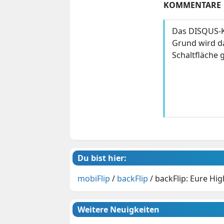
KOMMENTARE
Das DISQUS-K
Grund wird da
Schaltfläche g
Du bist hier:
mobiFlip
/
backFlip
/
backFlip: Eure Hi
Weitere Neuigkeiten