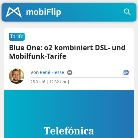
Tarife
Blue One: o2 kombiniert DSL- und
Mobilfunk-Tarife
Von
René Hesse
25.01.16 | 12:32 Uhr
|
⋯