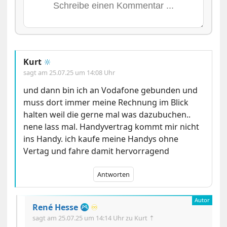
Kurt
🔆
sagt am
25.07.25 um 14:08 Uhr
und dann bin ich an Vodafone gebunden und
muss dort immer meine Rechnung im Blick
halten weil die gerne mal was dazubuchen..
nene lass mal. Handyvertrag kommt mir nicht
ins Handy. ich kaufe meine Handys ohne
Vertag und fahre damit hervorragend
Antworten
René Hesse
♾️
sagt am
25.07.25 um 14:14 Uhr
zu Kurt ⇡