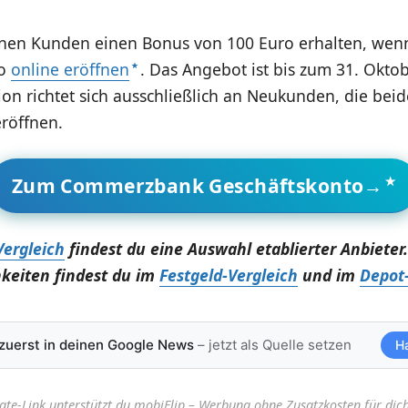
nnen Kunden einen Bonus von 100 Euro erhalten, wenn
to
online eröffnen
. Das Angebot ist bis zum 31. Okto
tion richtet sich ausschließlich an Neukunden, die bei
röffnen.
Zum Commerzbank Geschäftskonto→
Vergleich
findest du eine Auswahl etablierter Anbieter
keiten findest du im
Festgeld-Vergleich
und im
Depot-
 zuerst in deinen Google News
– jetzt als Quelle setzen
H
iate-Link unterstützt du mobiFlip – Werbung ohne Zusatzkosten für dich