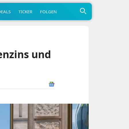
DEALS
TICKER
FOLGEN
enzins und