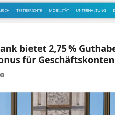
LEICH
TESTBERICHTE
MOBILITÄT
UNTERHALTUNG
nk bietet 2,75 % Guthab
onus für Geschäftskonten
|
⋯