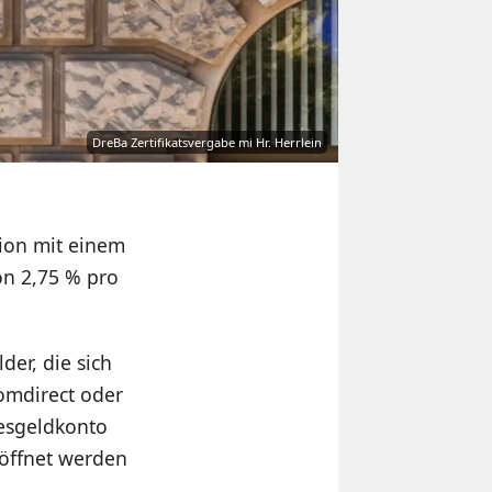
DreBa Zertifikatsvergabe mi Hr. Herrlein
ion mit einem
n 2,75 % pro
der, die sich
omdirect oder
gesgeldkonto
röffnet werden