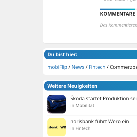
KOMMENTARE
Das Kommentieren 
Du bist hier:
mobiFlip
/
News
/
Fintech
/
Commerzban
Weitere Neuigkeiten
Škoda startet Produktion se
in Mobilität
norisbank führt Wero ein
in Fintech