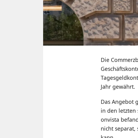
Die Commerzba
Geschäftskont
Tagesgeldkont
Jahr gewährt.
Das Angebot gi
in den letzte
onvista befan
nicht separat
kann.