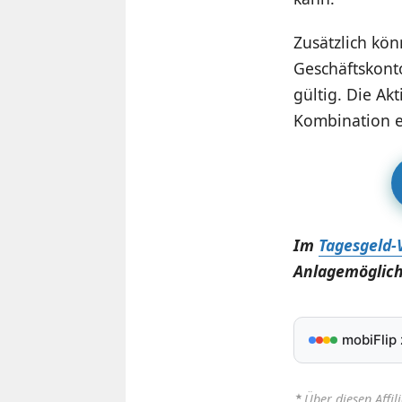
Zusätzlich kö
Geschäftskon
gültig. Die Ak
Kombination e
Im
Tagesgeld-
Anlagemöglich
mobiFlip
⋆
Über diesen Affil