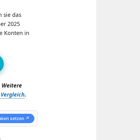
 sie das
ber 2025
de Konten in
. Weitere
Vergleich
.
aken setzen ↗
.