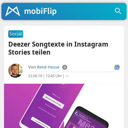
Social
Deezer Songtexte in Instagram
Stories teilen
Von
René Hesse
22.06.19 | 12:45 Uhr
|
⋯