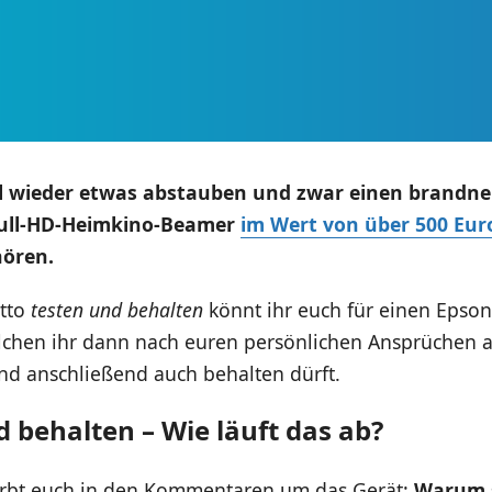
l wieder etwas abstauben und zwar einen brandn
Full-HD-Heimkino-Beamer
im Wert von über 500 Eur
hören.
tto
testen und behalten
könnt ihr euch für einen Epso
chen ihr dann nach euren persönlichen Ansprüchen a
nd anschließend auch behalten dürft.
 behalten – Wie läuft das ab?
rbt euch in den Kommentaren um das Gerät:
Warum s