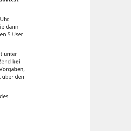
Uhr.
die dann
len 5 User
t unter
eßend
bei
n Vorgaben,
t über den
 des