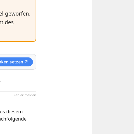
el geworfen.
ht des
aken setzen ↗
.
Fehler melden
us diesem
nachfolgende