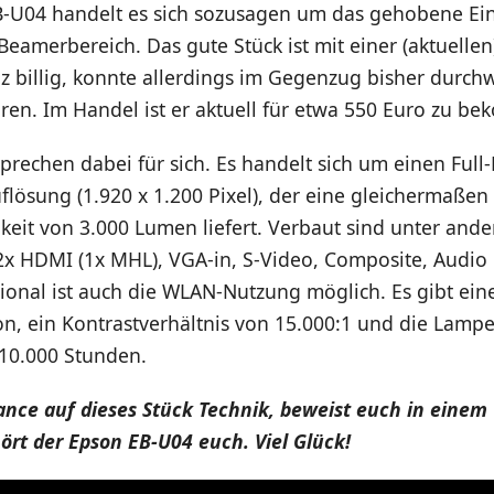
-U04 handelt es sich sozusagen um das gehobene Ei
eamerbereich. Das gute Stück ist mit einer (aktuelle
z billig, konnte allerdings im Gegenzug bisher durch
hren. Im Handel ist er aktuell für etwa 550 Euro zu b
prechen dabei für sich. Es handelt sich um einen Full
lösung (1.920 x 1.200 Pixel), der eine gleichermaßen
keit von 3.000 Lumen liefert. Verbaut sind unter and
2x HDMI (1x MHL), VGA-in, S-Video, Composite, Audio 
ional ist auch die WLAN-Nutzung möglich. Es gibt ein
on, ein Kontrastverhältnis von 15.000:1 und die Lam
 10.000 Stunden.
nce auf dieses Stück Technik, beweist euch in einem 
rt der Epson EB-U04 euch. Viel Glück!