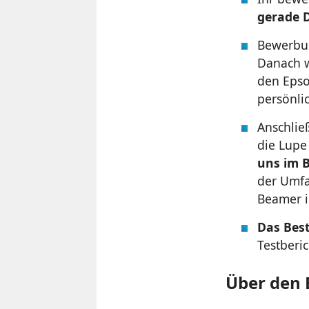
gerade 
Bewerbun
Danach w
den Epso
persönli
Anschlie
die Lupe
uns im 
der Umfa
Beamer i
Das Best
Testberic
Über den 