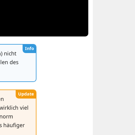
Info
) nicht
llen des
Update
en
irklich viel
enorm
s häufiger