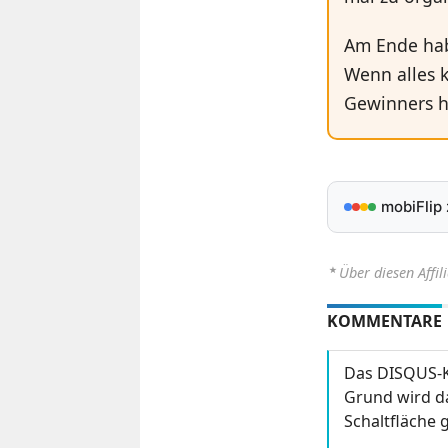
Am Ende hab
Wenn alles k
Gewinners h
mobiFlip
⋆
Über diesen Affil
KOMMENTARE
Das DISQUS-K
Grund wird da
Schaltfläche g