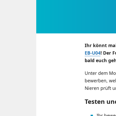
Ihr könnt ma
EB-U04
! Der 
bald euch ge
Unter dem Mo
bewerben, wel
Nieren prüft u
Testen und
Ihr bewe