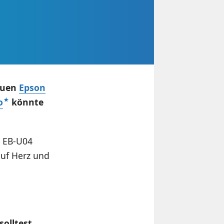
euen
Epson
o
könnte
n EB-U04
uf Herz und
olltest