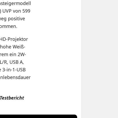
nsteigermodell
n) UVP von 599
weg positive
ekommen.
-HD-Projektor
 hohe Weiß-
erem ein 2W-
L/R, USB A,
e 3-in-1-USB
penlebensdauer
Testbericht