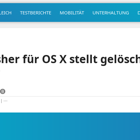
LEICH
TESTBERICHTE
MOBILITÄT
UNTERHALTUNG
her für OS X stellt gelösc
r
|
⋯