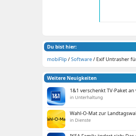
Du bist hier:
mobiFlip
/
Software
/
Exif Untrasher fü
Weitere Neuigkeiten
1&1 verschenkt TV-Paket an
in Unterhaltung
Wahl-O-Mat zur Landtagswahl
in Dienste
IKEA Family ändert sich: Da