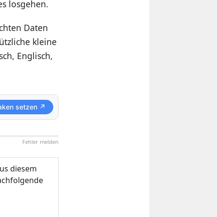
es losgehen.
schten Daten
tzliche kleine
sch, Englisch,
aken setzen ↗
Fehler melden
us diesem
nachfolgende