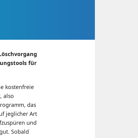
n Löschvorgang
ungstools für
ne kostenfreie
, also
 Programm, das
f jeglicher Art
ufzuspüren und
gut. Sobald