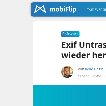
TARIFVERG
Software
Exif Untras
wieder he
Von
René Hesse
13.03.16 | 12:45 Uhr