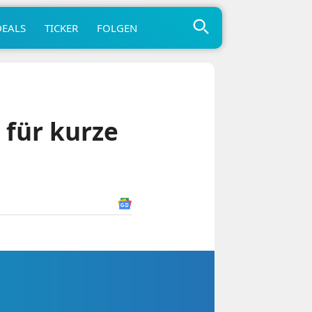
DEALS
TICKER
FOLGEN
 für kurze