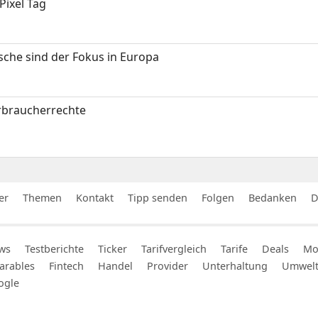
Pixel Tag
sche sind der Fokus in Europa
erbraucherrechte
er
Themen
Kontakt
Tipp senden
Folgen
Bedanken
D
ws
Testberichte
Ticker
Tarifvergleich
Tarife
Deals
Mob
arables
Fintech
Handel
Provider
Unterhaltung
Umwel
ogle