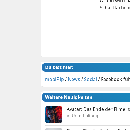
Grund wird da
Schaltfläche g
Du bist hier:
mobiFlip
/
News
/
Social
/
Facebook füh
Weitere Neuigkeiten
Avatar: Das Ende der Filme is
in Unterhaltung