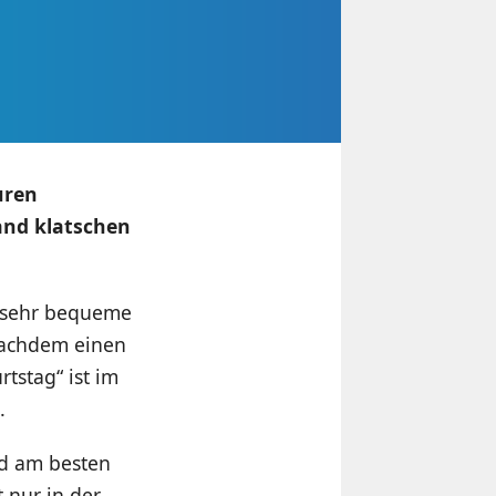
uren
and klatschen
e sehr bequeme
 Nachdem einen
tstag“ ist im
.
nd am besten
 nur in der