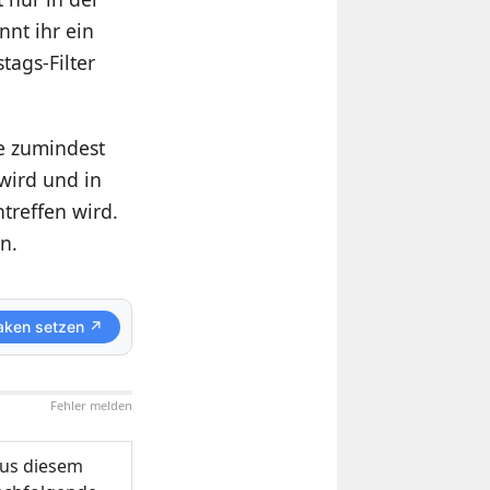
nt ihr ein
ags-Filter
ie zumindest
 wird und in
treffen wird.
n.
aken setzen ↗
Fehler melden
us diesem