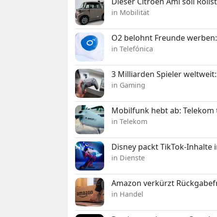
Dieser Citroën Ami soll Roll
in Mobilität
O2 belohnt Freunde werben:
in Telefónica
3 Milliarden Spieler weltw
in Gaming
Mobilfunk hebt ab: Telekom 
in Telekom
Disney packt TikTok-Inhalte 
in Dienste
Amazon verkürzt Rückgabefr
in Handel